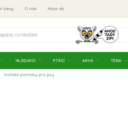
í slevy
O nás
Moje objednávka
Obchodní podmí
HLODAVCI
PTÁCI
AKVA
TERA
Koňské pamlsky pro psy