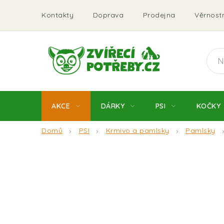
Přejít
Kontakty
Doprava
Prodejna
Věrnostn
na
obsah
AKCE
DÁRKY
PSI
KOČKY
Domů
PSI
Krmivo a pamlsky
Pamlsky