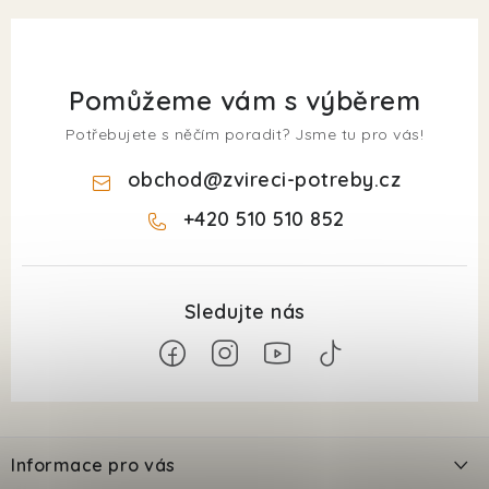
Pomůžeme vám s výběrem
Potřebujete s něčím poradit? Jsme tu pro vás!
obchod
@
zvireci-potreby.cz
+420 510 510 852
Z
á
Informace pro vás
p