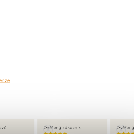
enze
ová
Ověřený zákazník
Ověřený