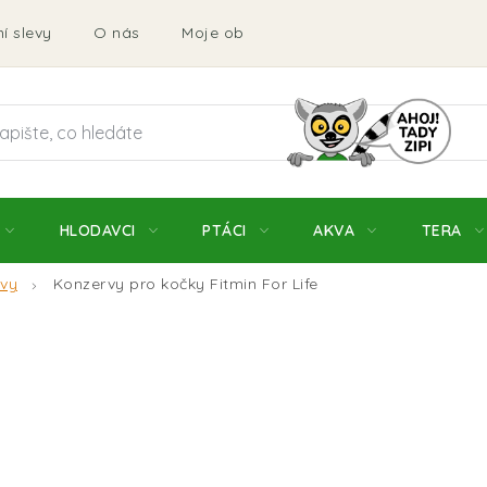
í slevy
O nás
Moje objednávka
Obchodní podmí
HLODAVCI
PTÁCI
AKVA
TERA
vy
Konzervy pro kočky Fitmin For Life