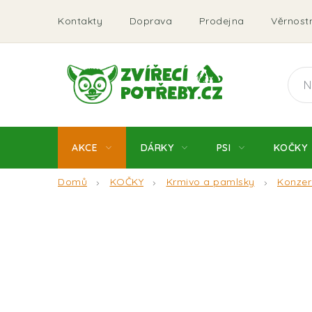
Přejít
Kontakty
Doprava
Prodejna
Věrnostn
na
obsah
AKCE
DÁRKY
PSI
KOČKY
Domů
KOČKY
Krmivo a pamlsky
Konzer