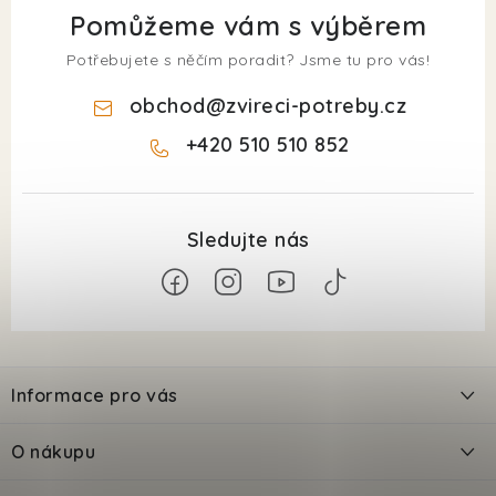
Pomůžeme vám s výběrem
Potřebujete s něčím poradit? Jsme tu pro vás!
obchod
@
zvireci-potreby.cz
+420 510 510 852
Z
á
Informace pro vás
p
a
Kontakty
O nákupu
t
Doprava
Odložené platby PlatímPak