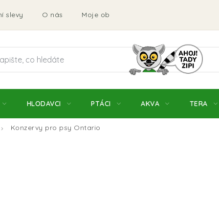
í slevy
O nás
Moje objednávka
Obchodní podmí
HLODAVCI
PTÁCI
AKVA
TERA
Konzervy pro psy Ontario