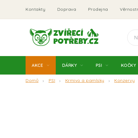
Přejít
Kontakty
Doprava
Prodejna
Věrnostn
na
obsah
AKCE
DÁRKY
PSI
KOČKY
Domů
PSI
Krmivo a pamlsky
Konzervy