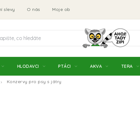
í slevy
O nás
Moje objednávka
Obchodní podmí
HLODAVCI
PTÁCI
AKVA
TERA
Konzervy pro psy s játry