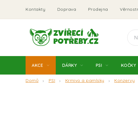
Přejít
Kontakty
Doprava
Prodejna
Věrnostn
na
obsah
AKCE
DÁRKY
PSI
KOČKY
Domů
PSI
Krmivo a pamlsky
Konzervy