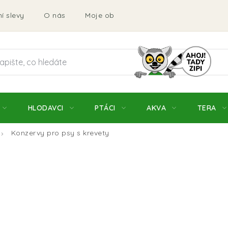
í slevy
O nás
Moje objednávka
Obchodní podmí
HLODAVCI
PTÁCI
AKVA
TERA
Konzervy pro psy s krevety