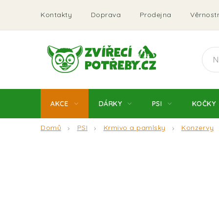
Přejít
Kontakty
Doprava
Prodejna
Věrnostn
na
obsah
AKCE
DÁRKY
PSI
KOČKY
Domů
PSI
Krmivo a pamlsky
Konzervy