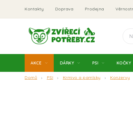
Přejít
Kontakty
Doprava
Prodejna
Věrnostn
na
obsah
AKCE
DÁRKY
PSI
KOČKY
Domů
PSI
Krmivo a pamlsky
Konzervy