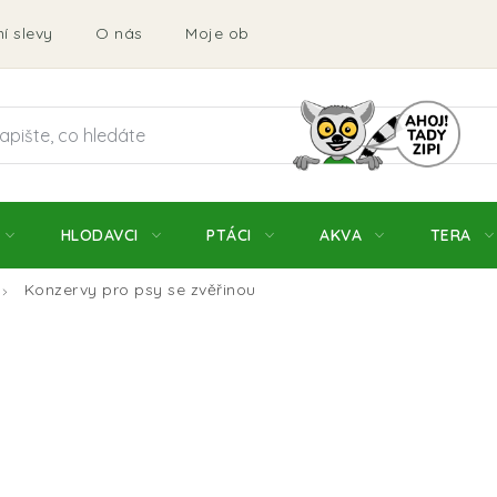
í slevy
O nás
Moje objednávka
Obchodní podmí
HLODAVCI
PTÁCI
AKVA
TERA
Konzervy pro psy se zvěřinou