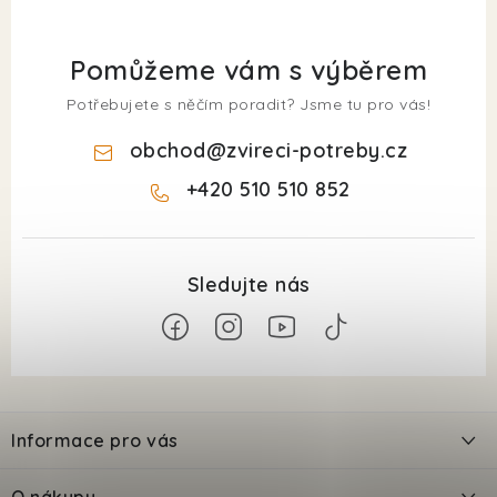
Pomůžeme vám s výběrem
Potřebujete s něčím poradit? Jsme tu pro vás!
obchod
@
zvireci-potreby.cz
+420 510 510 852
Z
á
Informace pro vás
p
a
Kontakty
O nákupu