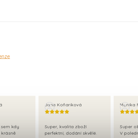
enze
vá
Jana Koňariková
Monika 
 jsem kdy
Super, kvalita zboží
Super o
e krásně
perfektní, dodání skvělé.
V poled