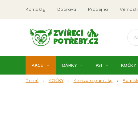
Přejít
Kontakty
Doprava
Prodejna
Věrnostn
na
obsah
AKCE
DÁRKY
PSI
KOČKY
Domů
KOČKY
Krmivo a pamlsky
Pamls