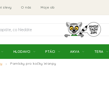
í slevy
O nás
Moje objednávka
Obchodní podmí
HLODAVCI
PTÁCI
AKVA
TERA
ky
Pamlsky pro kočky Wanpy