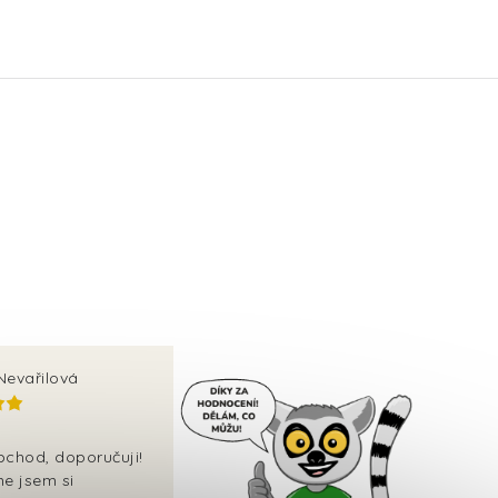
Nevařilová
bchod, doporučuji!
ne jsem si