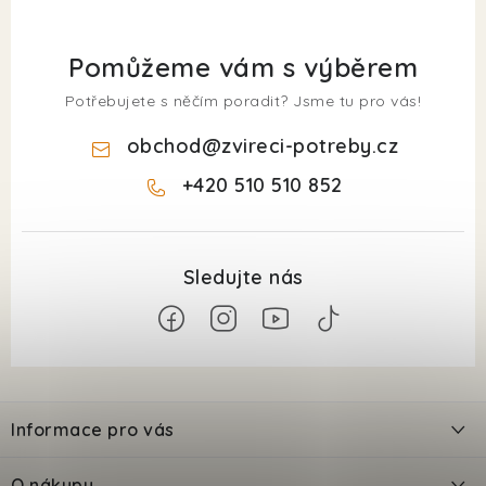
Pomůžeme vám s výběrem
Potřebujete s něčím poradit? Jsme tu pro vás!
obchod
@
zvireci-potreby.cz
+420 510 510 852
Z
á
Informace pro vás
p
a
Kontakty
O nákupu