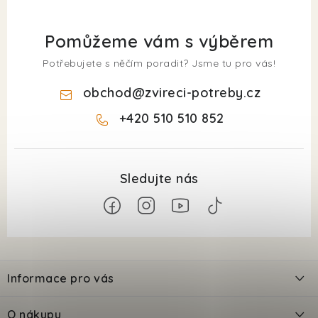
Pomůžeme vám s výběrem
Potřebujete s něčím poradit? Jsme tu pro vás!
obchod
@
zvireci-potreby.cz
+420 510 510 852
Z
á
Informace pro vás
p
a
Kontakty
O nákupu