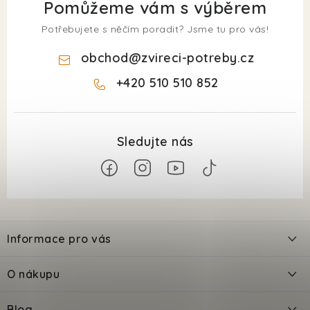
Pomůžeme vám s výběrem
Potřebujete s něčím poradit? Jsme tu pro vás!
obchod
@
zvireci-potreby.cz
+420 510 510 852
Z
á
Informace pro vás
p
a
Kontakty
O nákupu
t
Doprava
í
Odložené platby PlatímPak
Blog