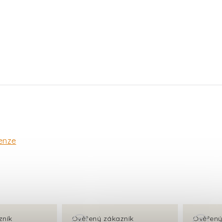
enze
zník
Ověřený zákazník
Ověřený