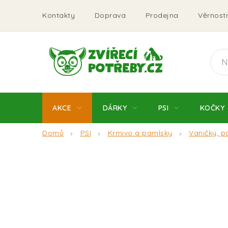
Přejít
Kontakty
Doprava
Prodejna
Věrnostn
na
obsah
AKCE
DÁRKY
PSI
KOČKY
Domů
PSI
Krmivo a pamlsky
Vaničky, p