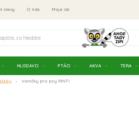
í slevy
O nás
Moje objednávka
Obchodní podmí
HLODAVCI
PTÁCI
AKVA
TERA
aštiky
Vaničky pro psy RINTI