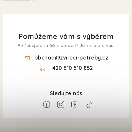
Pomůžeme vám s výběrem
Potřebujete s něčím poradit? Jsme tu pro vás!
obchod
@
zvireci-potreby.cz
+420 510 510 852
Z
á