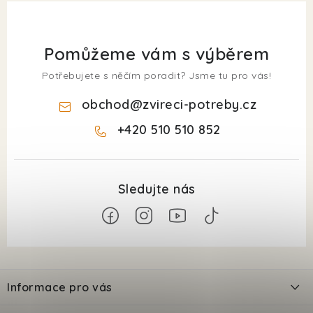
Pomůžeme vám s výběrem
Potřebujete s něčím poradit? Jsme tu pro vás!
obchod
@
zvireci-potreby.cz
+420 510 510 852
Z
á
Informace pro vás
p