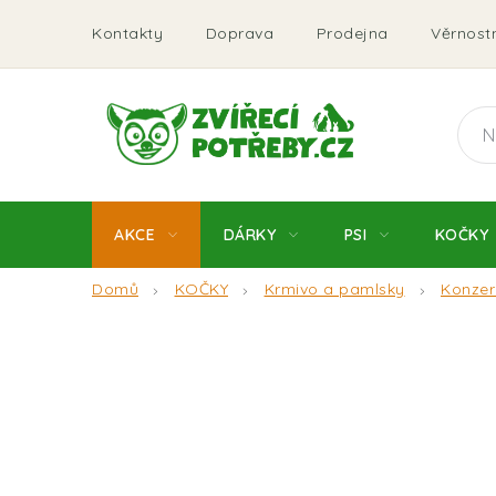
Přejít
Kontakty
Doprava
Prodejna
Věrnostn
na
obsah
AKCE
DÁRKY
PSI
KOČKY
Domů
KOČKY
Krmivo a pamlsky
Konzer