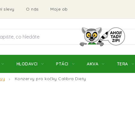
í slevy
O nás
Moje objednávka
Obchodní podmí
HLODAVCI
PTÁCI
AKVA
TERA
vy
Konzervy pro kočky Calibra Diety