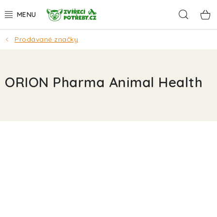
Přejít
Hleda
na
obsah
Prodávané značky
AKCE
DÁRKY
ORION Pharma Animal Health
PSI
KOČKY
HLODAVCI
PTÁCI
AKVA