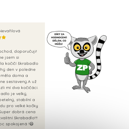
Nevařilová
bchod, doporučuji!
ne jsem si
la kočičí škrabadlo
uhý den v poledne
 měla doma a
ne sestavený.A už
ezli mí dva kočičáci.
adlo je velký,
betelný, stabilní a
vdu pro velké kočky
 Super dobrá cena
kvalitní škrabadlo!!!
c spokojená !😃