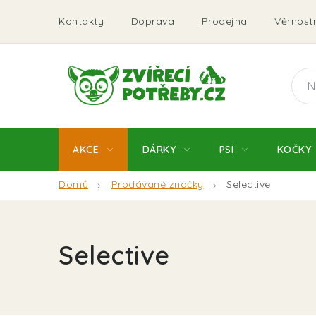
Přejít
Kontakty
Doprava
Prodejna
Věrnostn
na
obsah
AKCE
DÁRKY
PSI
KOČKY
Domů
Prodávané značky
Selective
Selective