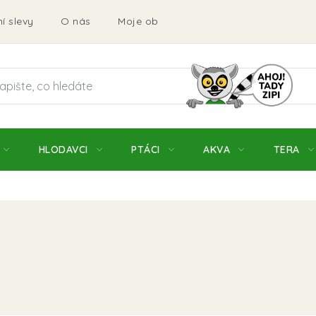
í slevy
O nás
Moje objednávka
Obchodní podmí
HLODAVCI
PTÁCI
AKVA
TERA