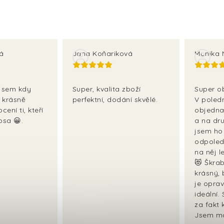
vá
Jana Koňariková
Monika 
 jsem kdy
Super, kvalita zboží
Super o
e krásně
perfektní, dodání skvělé.
V poled
cení ti, kteří
objedna
psa 😀.
a na dr
jsem ho
odpoled
na něj l
😻 Škrab
krásný, 
je opra
ideální.
za fakt 
Jsem mo