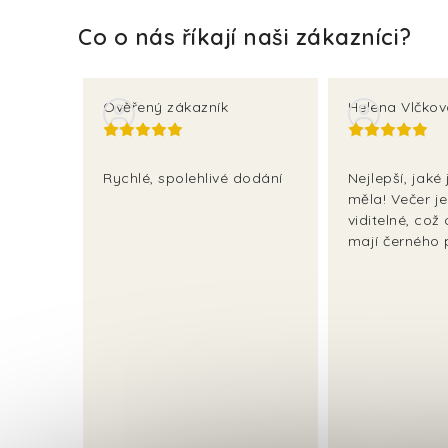
Ověřený zákazník
Helena Vlčko
Rychlé, spolehlivé dodání
Nejlepší, jaké
měla! Večer j
viditelné, což o
mají černého 