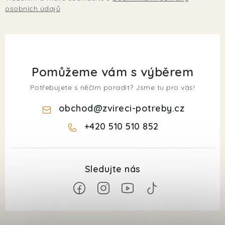
osobních údajů
Pomůžeme vám s výběrem
Potřebujete s něčím poradit? Jsme tu pro vás!
obchod
@
zvireci-potreby.cz
+420 510 510 852
Z