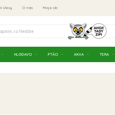
í slevy
O nás
Moje objednávka
Obchodní podmí
HLODAVCI
PTÁCI
AKVA
TERA