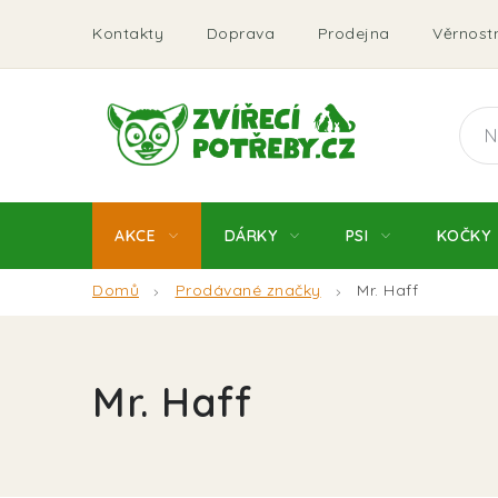
Přejít
Kontakty
Doprava
Prodejna
Věrnostn
na
obsah
AKCE
DÁRKY
PSI
KOČKY
Domů
Prodávané značky
Mr. Haff
Mr. Haff