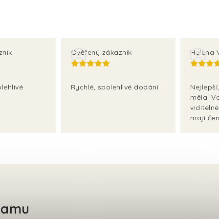
zník
Ověřený zákazník
Helena 
lehlivé
Rychlé, spolehlivé dodání
Nejlepší
měla! Ve
viditelné
mají čer
gramu