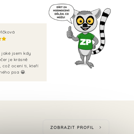
Vlčková
, jaké jsem kdy
čer je krásně
, což ocení ti, kteří
ného psa 😀.
ZOBRAZIT PROFIL