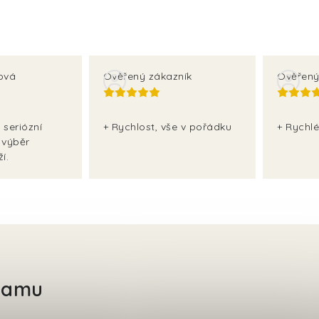
ová
Ověřený zákazník
Ověřený
 seriózní
+ Rychlost, vše v pořádku
+ Rychlé
 výběr
í.
gramu