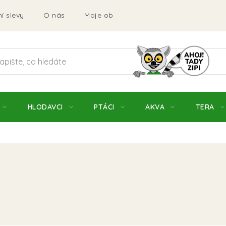
í slevy
O nás
Moje objednávka
Obchodní podmí
HLODAVCI
PTÁCI
AKVA
TERA