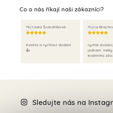
Michaela Švandrlíková
Marta Brachn
Kvalita a rychlost dodání
rychlé dodání,
👍
jednání. Velký
kvalitního zbož
Sledujte nás na Insta