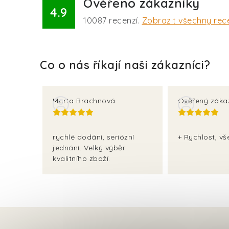
Ověřeno zákazníky
4.9
10087
recenzí.
Zobrazit všechny rec
Marta Brachnová
Ověřený záka
rychlé dodání, seriózní
+ Rychlost, v
jednání. Velký výběr
kvalitního zboží.