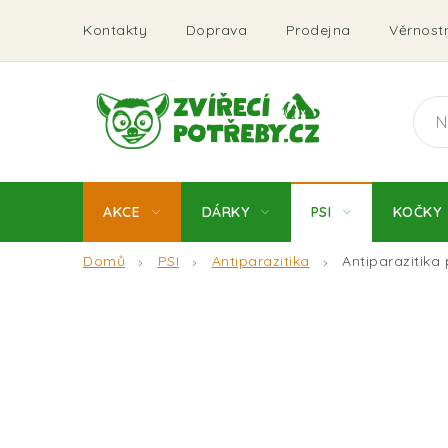
Přejít
Kontakty
Doprava
Prodejna
Věrnostn
na
obsah
AKCE
DÁRKY
PSI
KOČKY
Domů
PSI
Antiparazitika
Antiparazitika