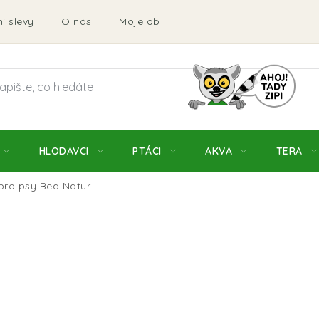
í slevy
O nás
Moje objednávka
Obchodní podmí
HLODAVCI
PTÁCI
AKVA
TERA
 pro psy Bea Natur