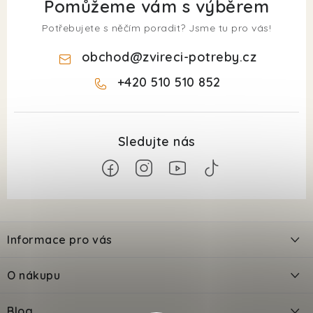
Pomůžeme vám s výběrem
Potřebujete s něčím poradit? Jsme tu pro vás!
obchod
@
zvireci-potreby.cz
+420 510 510 852
Z
á
Informace pro vás
p
a
Kontakty
O nákupu
t
Doprava
í
Odložené platby PlatímPak
Blog