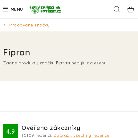
Přejít
Hleda
na
obsah
Prodávané značky
AKCE
DÁRKY
Fipron
PSI
Žádné produkty značky
Fipron
nebyly nalezeny...
KOČKY
HLODAVCI
PTÁCI
AKVA
Ověřeno zákazníky
4.9
10109
recenzí.
Zobrazit všechny recenze