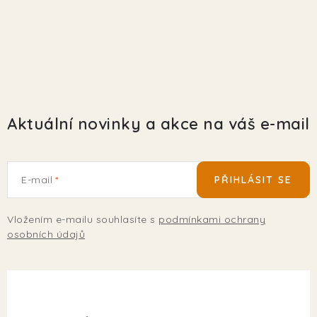
EKO FRIENDLY
POJIŠTĚNÍ MAZLÍČKŮ
ZNAČKY
Aktuální novinky a akce na váš e-mail
Kontakty
Doprava
Prodejna
Věrnostní slevy
O nás
Moje objednávka
Obchodní podmínky
Magazín
Výdejní místo Pohořelice
E-mail
PŘIHLÁSIT SE
FAQ - Často kladené dotazy
Volná místa
Plemena psů
Plemena koček
Vložením e-mailu souhlasíte s
podmínkami ochrany
osobních údajů