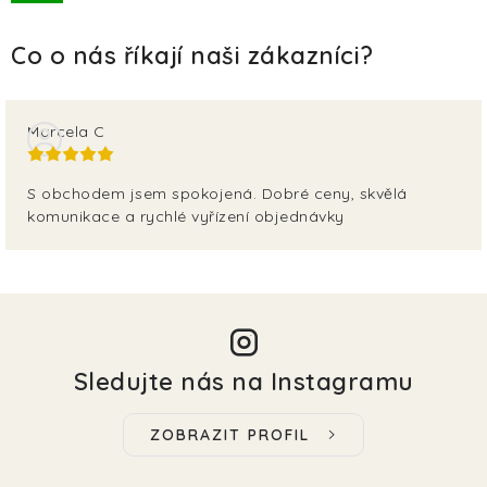
TERA
KONĚ
SMARTPET
Marcela C
PRO PÁNÍČKY
S obchodem jsem spokojená. Dobré ceny, skvělá
komunikace a rychlé vyřízení objednávky
JEZÍRKA
ZNÁTE Z TV
SEZÓNNÍ BESTSELLERY
Sledujte nás na Instagramu
NOVINKY
ZOBRAZIT PROFIL
OBLÍBENÉ ZNAČKY