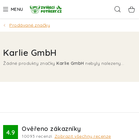
Přejít
Hleda
na
obsah
Prodávané značky
AKCE
DÁRKY
Karlie GmbH
PSI
Žádné produkty značky
Karlie GmbH
nebyly nalezeny...
KOČKY
HLODAVCI
PTÁCI
AKVA
Ověřeno zákazníky
4.9
10093
recenzí.
Zobrazit všechny recenze