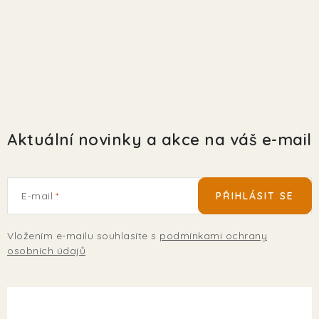
EKO FRIENDLY
POJIŠTĚNÍ MAZLÍČKŮ
ZNAČKY
Kontakty
Doprava
Prodejna
Věrnostní slevy
Aktuální novinky a akce na váš e-mail
O nás
Moje objednávka
Obchodní podmínky
Magazín
Výdejní místo Pohořelice
E-mail
PŘIHLÁSIT SE
FAQ - Často kladené dotazy
Volná místa
Plemena psů
Plemena koček
Vložením e-mailu souhlasíte s
podmínkami ochrany
osobních údajů