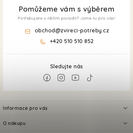
Pomůžeme vám s výběrem
Potřebujete s něčím poradit? Jsme tu pro vás!
obchod
@
zvireci-potreby.cz
+420 510 510 852
Z
á
Informace pro vás
p
a
Kontakty
O nákupu
t
Doprava