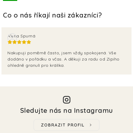
TERA
KONĚ
SMARTPET
Alena Spurná
PRO PÁNÍČKY
Nakupuji poměrně často, jsem vždy spokojená. Vše
dodáno v pořádku a včas. A děkuji za radu od Zipiho
JEZÍRKA
ohledně granulí pro králíka.
ZNÁTE Z TV
SEZÓNNÍ BESTSELLERY
NOVINKY
Sledujte nás na Instagramu
OBLÍBENÉ ZNAČKY
ZOBRAZIT PROFIL