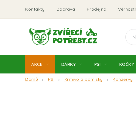
Přejít
Kontakty
Doprava
Prodejna
Věrnostn
na
obsah
AKCE
DÁRKY
PSI
KOČKY
Domů
PSI
Krmivo a pamlsky
Konzervy