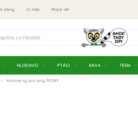
í slevy
O nás
Moje objednávka
Obchodní podmí
HLODAVCI
PTÁCI
AKVA
TERA
Konzervy pro psy RONY