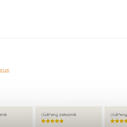
enze
zník
Ověřený zákazník
Ověřený