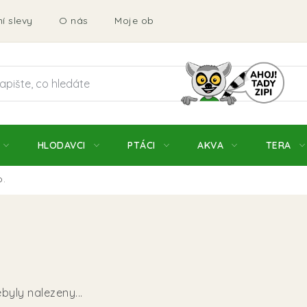
í slevy
O nás
Moje objednávka
Obchodní podmí
HLODAVCI
PTÁCI
AKVA
TERA
o.
byly nalezeny...