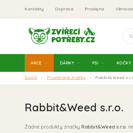
Přejít
Kontakty
Doprava
Prodejna
Věrnostn
na
obsah
AKCE
DÁRKY
PSI
KOČKY
Domů
Prodávané značky
Rabbit&Weed s.r.
Rabbit&Weed s.r.o.
Žádné produkty značky
Rabbit&Weed s.r.o.
ne