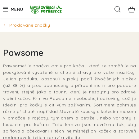
Přejít
Hleda
na
obsah
Prodávané značky
AKCE
DÁRKY
Pawsome
PSI
Pawsome! je značka krmiv pro kočky, která se zaměřuje na
poskytování vyvážené a chutné stravy pro vaše mazlíčky.
KOČKY
Jejich produkty obsahují vysoký podíl živočišných složek
(až 88 %) a jsou obohaceny o přírodní inulin pro podporu
HLODAVCI
trávení, stejně jako o taurin, který je nezbytný pro zdravé
vidění koček. Krmiva Pawsome! neobsahují obiloviny, což je
ideální pro kočky s citlivým zažíváním. Sortiment zahrnuje
PTÁCI
různé příchutě, například šťavnaté kousky s kuřecím masem
v omáčce s rajčaty, tymiánem a petrželí, nebo varianty s
AKVA
lososem pro koťata. Tato krmiva jsou navržena tak, aby
splňovala očekávání i těch nejmlsnějších koček a zároveň
podporovala jejich zdraví a vitalitu.