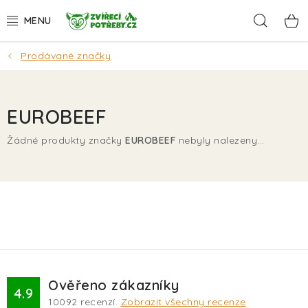
Přejít
Hleda
na
obsah
Prodávané značky
AKCE
DÁRKY
EUROBEEF
PSI
Žádné produkty značky
EUROBEEF
nebyly nalezeny...
KOČKY
HLODAVCI
PTÁCI
AKVA
Ověřeno zákazníky
4.9
10092
recenzí.
Zobrazit všechny recenze