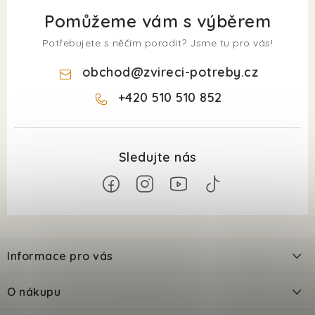
Pomůžeme vám s výběrem
Potřebujete s něčím poradit? Jsme tu pro vás!
obchod
@
zvireci-potreby.cz
+420 510 510 852
Z
á
Informace pro vás
p
a
Kontakty
O nákupu
t
Doprava