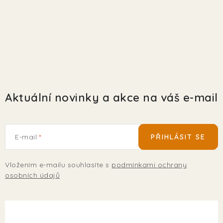
EKO FRIENDLY
POJIŠTĚNÍ MAZLÍČKŮ
ZNAČKY
Kontakty
Doprava
Prodejna
Věrnostní slevy
Aktuální novinky a akce na váš e-mail
O nás
Moje objednávka
Obchodní podmínky
Magazín
Výdejní místo Pohořelice
E-mail
PŘIHLÁSIT SE
FAQ - Často kladené dotazy
Volná místa
Plemena psů
Plemena koček
Vložením e-mailu souhlasíte s
podmínkami ochrany
osobních údajů