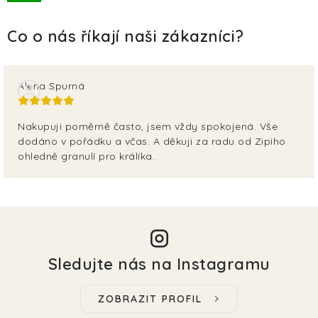
TERA
KONĚ
SMARTPET
Alena Spurná
PRO PÁNÍČKY
Nakupuji poměrně často, jsem vždy spokojená. Vše
dodáno v pořádku a včas. A děkuji za radu od Zipiho
JEZÍRKA
ohledně granulí pro králíka.
ZNÁTE Z TV
SEZÓNNÍ BESTSELLERY
NOVINKY
Sledujte nás na Instagramu
OBLÍBENÉ ZNAČKY
ZOBRAZIT PROFIL