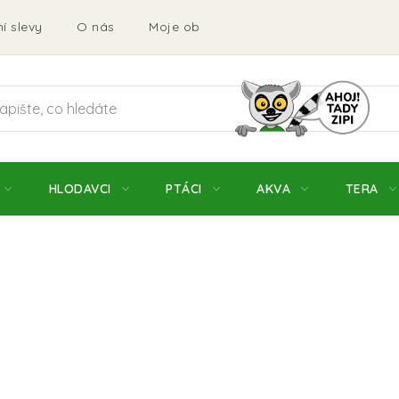
í slevy
O nás
Moje objednávka
Obchodní podmí
HLODAVCI
PTÁCI
AKVA
TERA