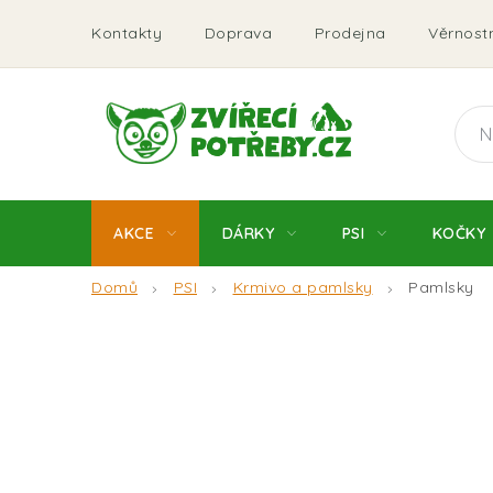
Přejít
Kontakty
Doprava
Prodejna
Věrnostn
na
obsah
AKCE
DÁRKY
PSI
KOČKY
Domů
PSI
Krmivo a pamlsky
Pamlsky