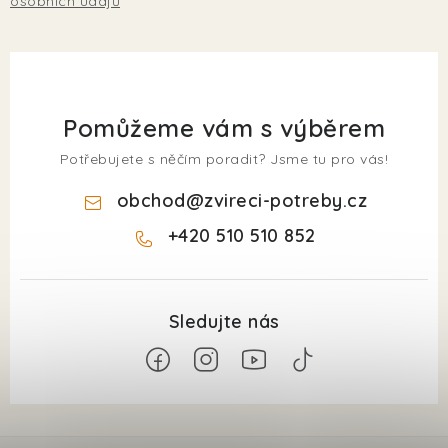
osobních údajů
Pomůžeme vám s výběrem
Potřebujete s něčím poradit? Jsme tu pro vás!
obchod
@
zvireci-potreby.cz
+420 510 510 852
Z
á