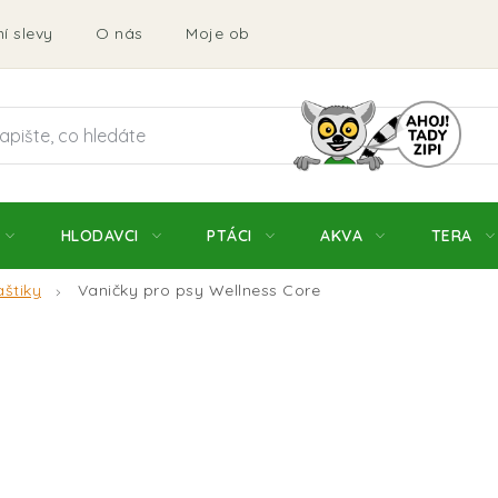
í slevy
O nás
Moje objednávka
Obchodní podmí
HLODAVCI
PTÁCI
AKVA
TERA
aštiky
Vaničky pro psy Wellness Core