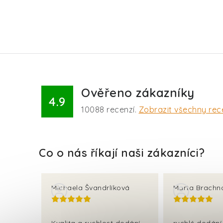
Ověřeno zákazníky
4.9
10088
recenzí.
Zobrazit všechny rec
Michaela Švandrlíková
Marta Brachn