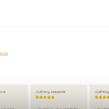
enze
ová
Ověřený zákazník
Ověřený