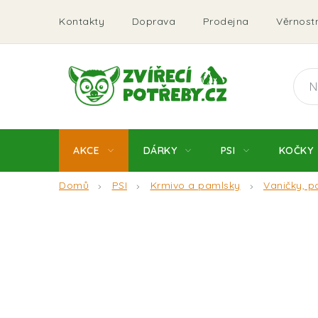
Přejít
Kontakty
Doprava
Prodejna
Věrnostn
na
obsah
AKCE
DÁRKY
PSI
KOČKY
Domů
PSI
Krmivo a pamlsky
Vaničky, p