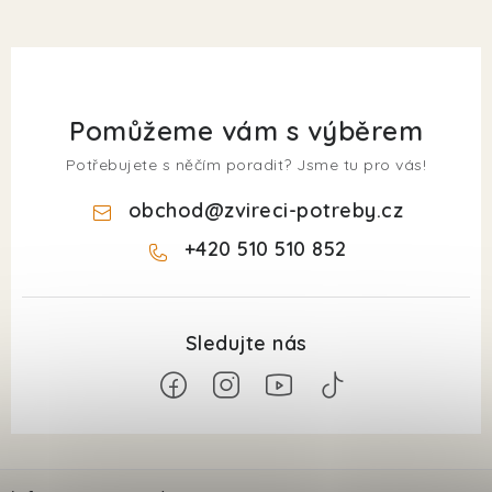
Pomůžeme vám s výběrem
Potřebujete s něčím poradit? Jsme tu pro vás!
obchod
@
zvireci-potreby.cz
+420 510 510 852
Z
á