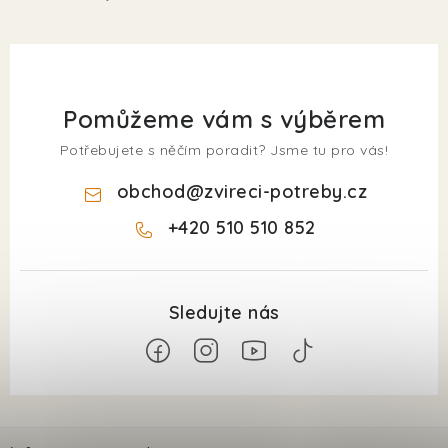
Pomůžeme vám s výběrem
Potřebujete s něčím poradit? Jsme tu pro vás!
obchod
@
zvireci-potreby.cz
+420 510 510 852
Z
á