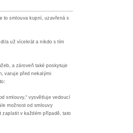
e to smlouva kupní, uzavřená s
l/a už vícekrát a nikdo s tím
užeb, a zároveň také poskytuje
h, varuje před nekalými
to:
od smlouvy,“ vysvětluje vedoucí
tále možnost od smlouvy
zaplatit v každém případě, tato