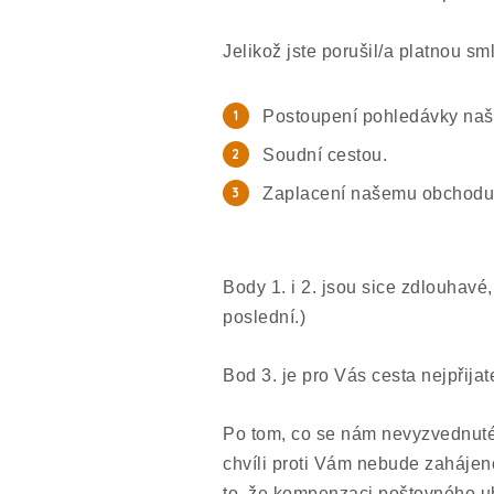
Jelikož jste porušil/a platnou sm
Postoupení pohledávky naší
Soudní cestou.
Zaplacení našemu obchodu
Body 1. i 2. jsou sice zdlouhavé
poslední.)
Bod 3. je pro Vás cesta nejpřijate
Po tom, co se nám nevyzvednuté 
chvíli proti Vám nebude zahájen
to, že kompenzaci poštovného uh