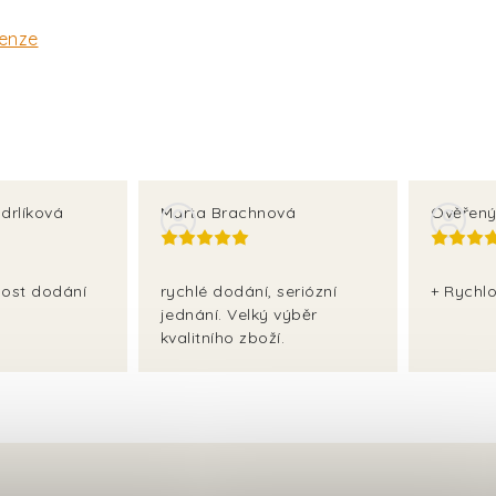
cenze
drlíková
Marta Brachnová
Ověřený
lost dodání
rychlé dodání, seriózní
+ Rychlo
jednání. Velký výběr
kvalitního zboží.