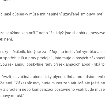
t, jaké důsledky může mít neplnění uzavřené smlouvy, byť j
ze snažíme zastrašit" nebo "že když jste si dobírku nevyzved
ak není.
elský měsíčník, který se zaměřuje na testování výrobků a sl
va spotřebitelů a práv prodejců, informuje o nových zákonec
vou reklamou, poskytuje rady při reklamacích apod.) říká to
převzít, nezačíná automaticky plynout lhůta pro odstoupení 
Zelený. "Zákazník tedy bude muset zaplatit. Má ale ještě s
ky z prodlení nebo kompenzaci poštovného však bude muset 
louvy neruší.“