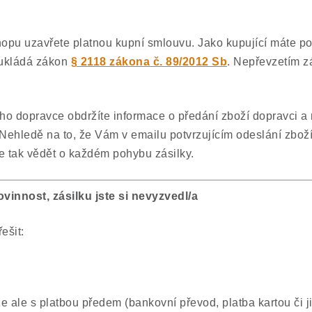
pu uzavřete platnou kupní smlouvu. Jako kupující máte pov
 ukládá zákon
§ 2118 zákona č. 89/2012 Sb
. Nepřevzetím z
o dopravce obdržíte informace o předání zboží dopravci a n
Nehledě na to, že Vám v emailu potvrzujícím odeslání zbo
e tak vědět o každém pohybu zásilky.
vinnost, zásilku jste si nevyzvedl/a
ešit:
ale s platbou předem (bankovní převod, platba kartou či ji