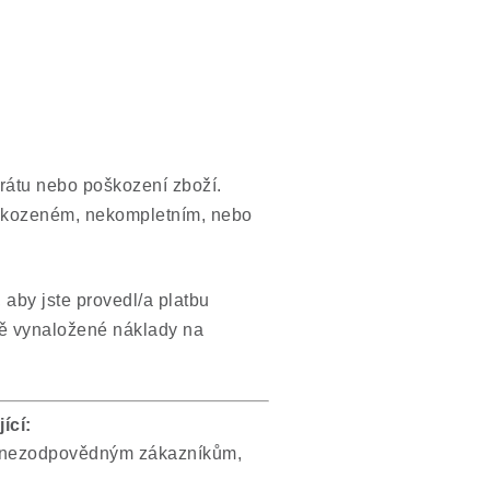
rátu nebo poškození zboží.
oškozeném, nekompletním, nebo
 aby jste provedl/a platbu
ně vynaložené náklady na
ící:
ti nezodpovědným zákazníkům,