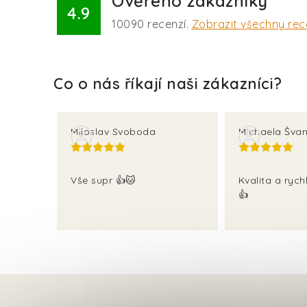
Ověřeno zákazníky
4.9
10090
recenzí.
Zobrazit všechny re
Miloslav Svoboda
Michaela Švan
Vše supr 👍🐱
Kvalita a rych
👍