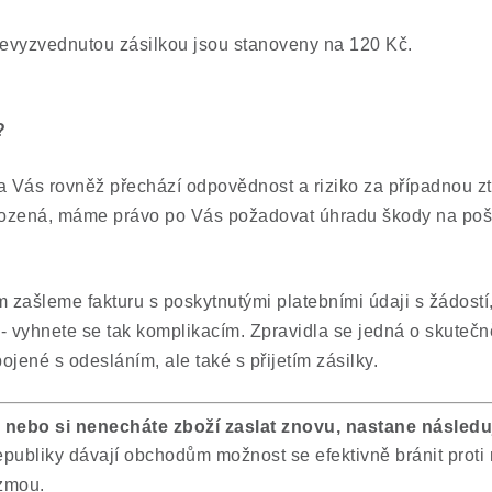
evyzvednutou zásilkou jsou stanoveny na 120 Kč.
?
a Vás rovněž přechází odpovědnost a riziko za případnou zt
škozená, máme právo po Vás požadovat úhradu škody na p
 zašleme fakturu s poskytnutými platebními údaji s žádostí,
- vyhnete se tak komplikacím. Zpravidla se jedná o skuteč
jené s odesláním, ale také s přijetím zásilky.
nebo si nenecháte zboží zaslat znovu, nastane následuj
epubliky dávají obchodům možnost se efektivně bránit pro
ezmou.