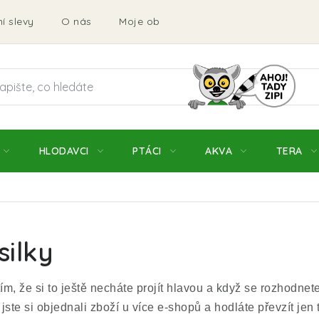
í slevy
O nás
Moje objednávka
Obchodní podmí
HLODAVCI
PTÁCI
AKVA
TERA
silky
m, že si to ještě necháte projít hlavou a když se rozhodnete
e si objednali zboží u více e-shopů a hodláte převzít jen ty