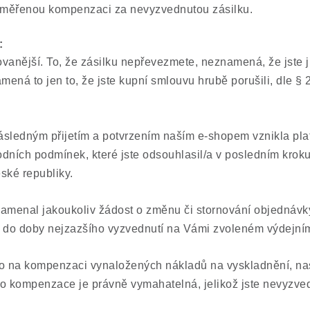
iměřenou kompenzaci za nevyzvednutou zásilku.
:
anější. To, že zásilku nepřevezmete, neznamená, že jste ji
mená to jen to, že jste kupní smlouvu hrubě porušili, dle §
ásledným přijetím a potvrzením naším e-shopem vznikla pl
dních podmínek, které jste odsouhlasil/a v posledním krok
ské republiky.
amenal jakoukoliv žádost o změnu či stornování objednávky
do doby nejzazšího vyzvednutí na Vámi zvoleném výdejním
 na kompenzaci vynaložených nákladů na vyskladnění, na
ato kompenzace je právně vymahatelná, jelikož jste nevyzved