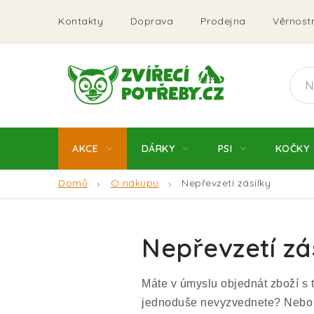
Přejít
Kontakty
Doprava
Prodejna
Věrnostn
na
obsah
AKCE
DÁRKY
PSI
KOČKY
Domů
O nákupu
Nepřevzetí zásilky
Nepřevzetí zá
Máte v úmyslu objednát zboží s tí
jednoduše nevyzvednete? Nebo jst