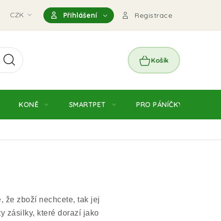
nky
CZK
Magazín
Výdejní místo Pohořelice
FAQ - Čas
Přihlášení
Registrace
NÁKUPNÍ
KOŠÍK
KONĚ
SMARTPET
PRO PÁNÍČKY
JE
, že zboží nechcete, tak jej
 zásilky, které dorazí jako