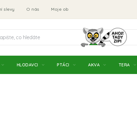
í slevy
O nás
Moje objednávka
Obchodní podmí
HLODAVCI
PTÁCI
AKVA
TERA