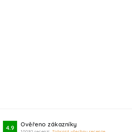
Ověřeno zákazníky
4.9
10092
recenzí.
Zobrazit všechny recenze