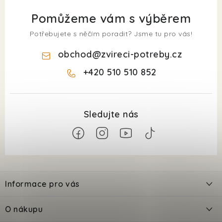
Pomůžeme vám s výběrem
Potřebujete s něčím poradit? Jsme tu pro vás!
obchod
@
zvireci-potreby.cz
+420 510 510 852
Z
á
Informace pro vás
p
a
Kontakty
O nákupu
t