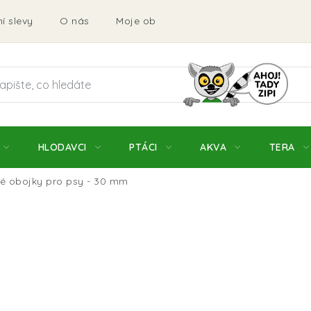
í slevy
O nás
Moje objednávka
Obchodní podmí
HLODAVCI
PTÁCI
AKVA
TERA
ké obojky pro psy - 30 mm