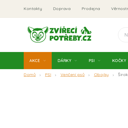
Přejít
Kontakty
Doprava
Prodejna
Věrnostn
na
obsah
AKCE
DÁRKY
PSI
KOČKY
Domů
PSI
Venčení psů
Obojky
Širo