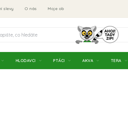
í slevy
O nás
Moje objednávka
Obchodní podmí
HLODAVCI
PTÁCI
AKVA
TERA