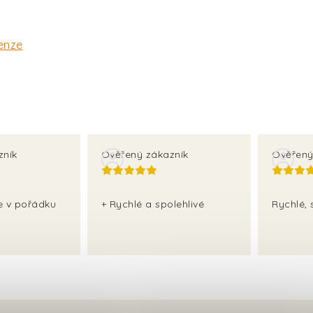
enze
zník
Ověřený zákazník
Ověřený
še v pořádku
+ Rychlé a spolehlivé
Rychlé, 