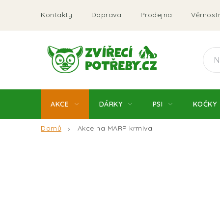
Přejít
Kontakty
Doprava
Prodejna
Věrnostn
na
obsah
AKCE
DÁRKY
PSI
KOČKY
Domů
Akce na MARP krmiva