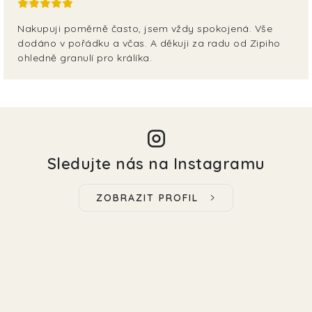
EKO FRIENDLY
Nakupuji poměrně často, jsem vždy spokojená. Vše
dodáno v pořádku a včas. A děkuji za radu od Zipiho
POJIŠTĚNÍ MAZLÍČKŮ
ohledně granulí pro králíka.
ZNAČKY
Kontakty
Doprava
Prodejna
Věrnostní slevy
O nás
Moje objednávka
Obchodní podmínky
Sledujte nás na Instagramu
Magazín
Výdejní místo Pohořelice
FAQ - Často kladené dotazy
Volná místa
ZOBRAZIT PROFIL
Plemena psů
Plemena koček