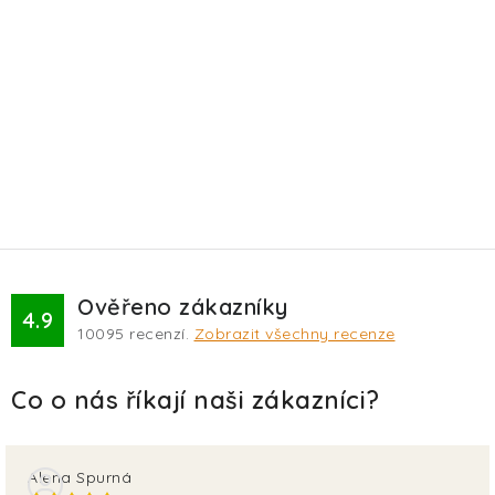
TERA
KONĚ
SMARTPET
PRO PÁNÍČKY
JEZÍRKA
ZNÁTE Z TV
Ověřeno zákazníky
4.9
10095
recenzí.
Zobrazit všechny recenze
SEZÓNNÍ BESTSELLERY
NOVINKY
OBLÍBENÉ ZNAČKY
Alena Spurná