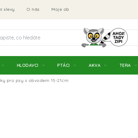
í slevy
O nás
Moje objednávka
Obchodní podmí
HLODAVCI
PTÁCI
AKVA
TERA
ky pro psy s obvodem 15-21cm