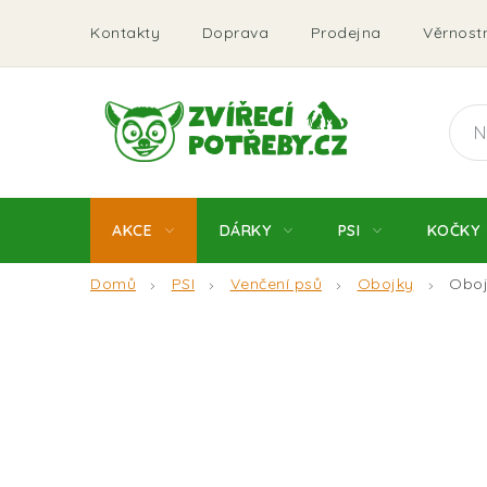
Přejít
Kontakty
Doprava
Prodejna
Věrnostn
na
obsah
AKCE
DÁRKY
PSI
KOČKY
Domů
PSI
Venčení psů
Obojky
Oboj