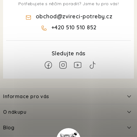
Potřebujete s něčím poradit? Jsme tu pro vás!
obchod
@
zvireci-potreby.cz
+420 510 510 852
Z
á
Informace pro vás
p
a
Kontakty
O nákupu
t
Doprava
í
Odložené platby PlatímPak
Blog
Prodejna