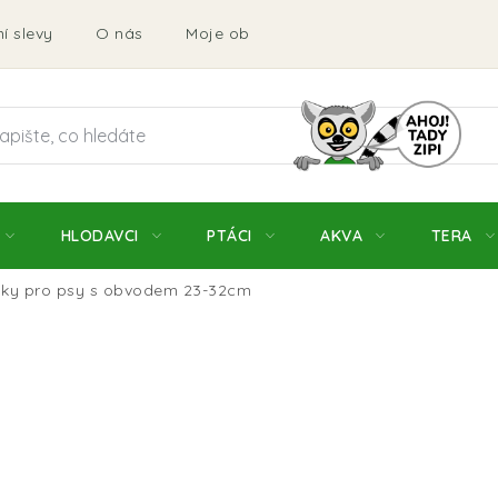
í slevy
O nás
Moje objednávka
Obchodní podmí
HLODAVCI
PTÁCI
AKVA
TERA
ky pro psy s obvodem 23-32cm