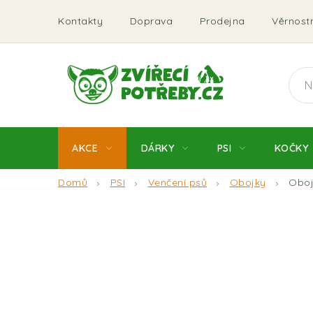
Přejít
Kontakty
Doprava
Prodejna
Věrnostn
na
obsah
AKCE
DÁRKY
PSI
KOČKY
Domů
PSI
Venčení psů
Obojky
Oboj