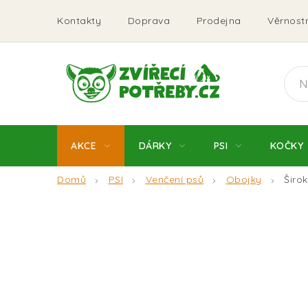
Přejít
Kontakty
Doprava
Prodejna
Věrnostn
na
obsah
AKCE
DÁRKY
PSI
KOČKY
Domů
PSI
Venčení psů
Obojky
Širo