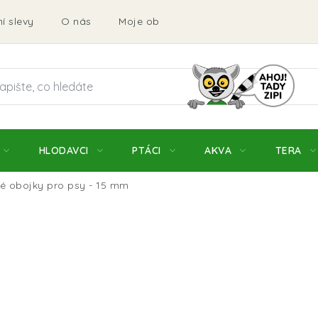
í slevy
O nás
Moje objednávka
Obchodní podmí
HLODAVCI
PTÁCI
AKVA
TERA
ké obojky pro psy - 15 mm