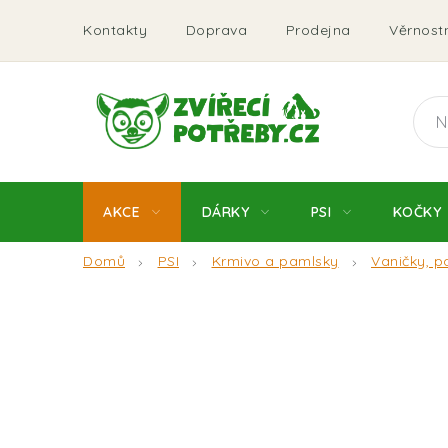
Přejít
Kontakty
Doprava
Prodejna
Věrnostn
na
obsah
AKCE
DÁRKY
PSI
KOČKY
Domů
PSI
Krmivo a pamlsky
Vaničky, p