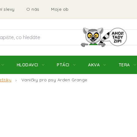
í slevy
O nás
Moje objednávka
Obchodní podmí
HLODAVCI
PTÁCI
AKVA
TERA
aštiky
Vaničky pro psy Arden Grange