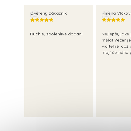
Ověřený zákazník
Helena Vlčko
Rychlé, spolehlivé dodání
Nejlepší, jaké
měla! Večer j
viditelné, což o
mají černého 