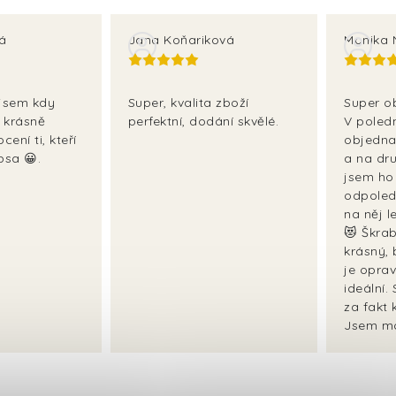
vá
Jana Koňariková
Monika 
 jsem kdy
Super, kvalita zboží
Super o
e krásně
perfektní, dodání skvělé.
V poled
cení ti, kteří
objedna
psa 😀.
a na dr
jsem ho
odpoled
na něj l
😻 Škrab
krásný, 
je opra
ideální.
za fakt 
Jsem mo