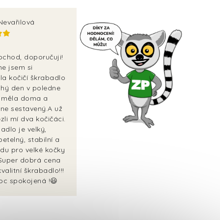
Nevařilová
bchod, doporučuji!
ne jsem si
la kočičí škrabadlo
uhý den v poledne
 měla doma a
ne sestavený.A už
ezli mí dva kočičáci.
adlo je velký,
betelný, stabilní a
vdu pro velké kočky
 Super dobrá cena
kvalitní škrabadlo!!!
c spokojená !😃