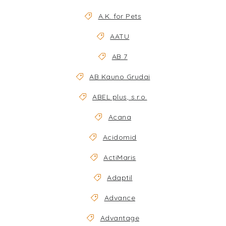
TERA
A.K. for Pets
KONĚ
AATU
SMARTPET
AB 7
AB Kauno Grudai
PRO PÁNÍČKY
ABEL plus, s.r.o.
JEZÍRKA
Acana
ZNÁTE Z TV
Acidomid
ActiMaris
SEZÓNNÍ BESTSELLERY
Adaptil
NOVINKY
Advance
OBLÍBENÉ ZNAČKY
Advantage