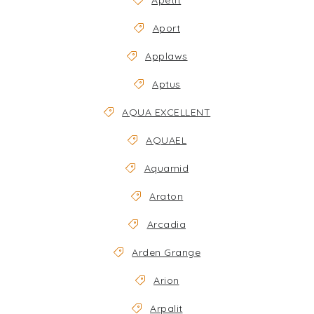
Apetit
Aport
Applaws
Aptus
AQUA EXCELLENT
AQUAEL
Aquamid
Araton
Arcadia
Arden Grange
Arion
Arpalit