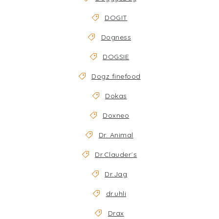
DOGIT
Dogness
DOGSIE
Dogz finefood
Dokas
Doxneo
Dr. Animal
Dr.Clauder´s
Dr.Jag
dr.uhli
Drax