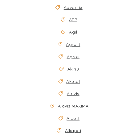
EKO FRIENDLY
Advantix
AFP
POJIŠTĚNÍ MAZLÍČKŮ
Agil
ZNAČKY
Agrolit
Kontakty
Doprava
Prodejna
Věrnostní slevy
Agros
O nás
Moje objednávka
Obchodní podmínky
Akinu
Magazín
Výdejní místo Pohořelice
Akutol
FAQ - Často kladené dotazy
Volná místa
Alavis
Plemena psů
Plemena koček
Alavis MAXIMA
Alcott
Alkapet