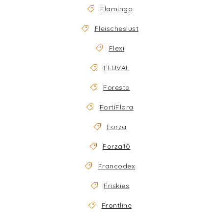
Flamingo
Fleischeslust
Flexi
FLUVAL
Foresto
FortiFlora
Forza
Forza10
Francodex
Friskies
Frontline