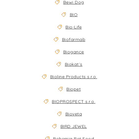
Bewi Dog
BIO
Bio-Life
Biofarmab
Biogance
Biokat´s
Bioline Products s.r.o.
Biopet
BIOPROSPECT s.r.o.
Bioveta
BIRD JEWEL
Bohemia Pet Food