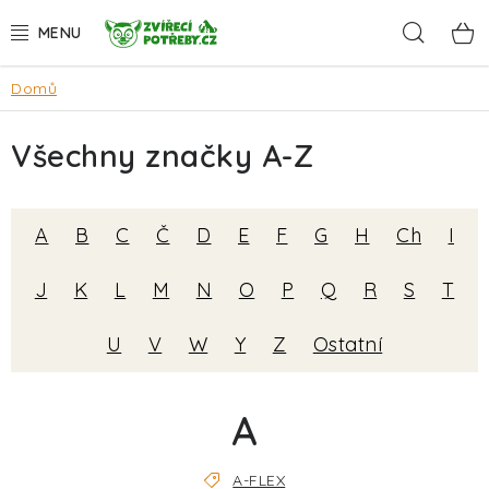
Přejít
Hleda
na
obsah
Domů
AKCE
Všechny značky A-Z
DÁRKY
PSI
A
B
C
Č
D
E
F
G
H
Ch
I
KOČKY
J
K
L
M
N
O
P
Q
R
S
T
HLODAVCI
U
V
W
Y
Z
Ostatní
PTÁCI
A
AKVA
A-FLEX