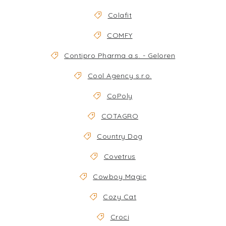
Colafit
COMFY
Contipro Pharma a.s. - Geloren
Cool Agency s.r.o.
CoPoly
COTAGRO
Country Dog
Covetrus
Cowboy Magic
Cozy Cat
Croci