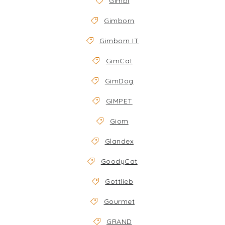
Gimbi
Gimborn
Gimborn IT
GimCat
GimDog
GIMPET
Giom
Glandex
GoodyCat
Gottlieb
Gourmet
GRAND