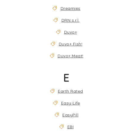
Dreamies
DRN s.r.l.
Duvo+
Duvo+ Fish!
Duvo+ Meat!
E
Earth Rated
Easy-Life
EasyPill
EBI