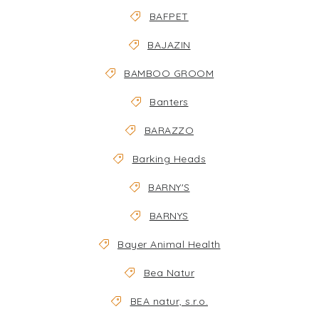
BAFPET
BAJAZIN
BAMBOO GROOM
Banters
BARAZZO
Barking Heads
BARNY'S
BARNYS
Bayer Animal Health
Bea Natur
BEA natur, s.r.o.