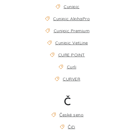
Cunipic
Cunipic AlphaPro
Cunipic Premium
Cunipic VetLine
CURE POINT
Curli
CURVER
Č
České seno
Čiči