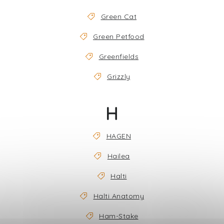
Green Cat
Green Petfood
Greenfields
Grizzly
H
HAGEN
Hailea
Halti
Halti Anatomy
Ham-Stake