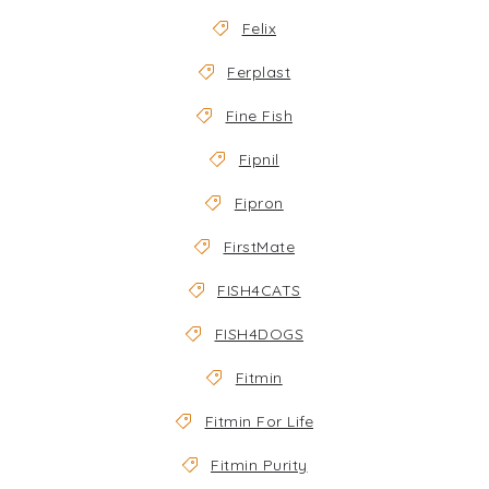
Felix
Ferplast
Fine Fish
Fipnil
Fipron
FirstMate
FISH4CATS
FISH4DOGS
Fitmin
Fitmin For Life
Fitmin Purity