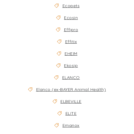
Ecopets
Ecosin
Effipro
Effitix
EHEIM
Ekosip
ELANCO
Elanco (ex-BAYER Animal Health)
ELBEVILLE
ELITE
Emanox