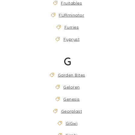
Fruitables
FURminator
Furries
Fypryst
G
Garden Bites
Geloren
Genesis
Georplast
GiGwi