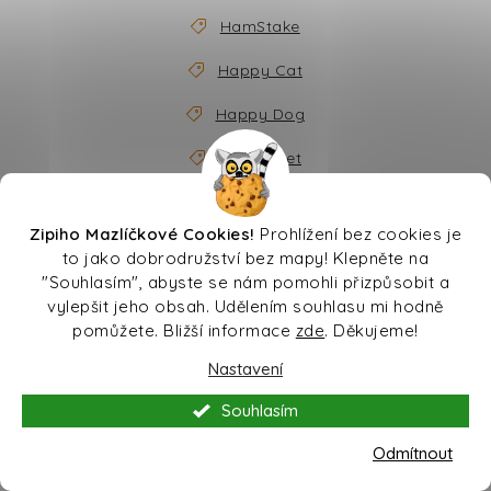
HamStake
Happy Cat
Happy Dog
Happy Pet
Haquoss
Zipiho Mazlíčkové Cookies!
Prohlížení bez cookies je
Harper and Bone
to jako dobrodružství bez mapy! Klepněte na
"Souhlasím", abyste se nám pomohli přizpůsobit a
Harrison Pet Product Inc.
vylepšit jeho obsah. Udělením souhlasu mi hodně
pomůžete. Bližší informace
zde
. Děkujeme!
HASBRO
Nastavení
Hausbrandt
Souhlasím
Healthy
Odmítnout
Healthy and Tasty