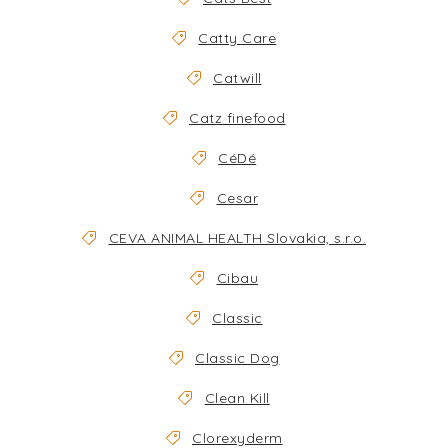
Catty Care
Catwill
Catz finefood
CéDé
Cesar
CEVA ANIMAL HEALTH Slovakia, s.r.o.
Cibau
Classic
Classic Dog
Clean Kill
Clorexyderm