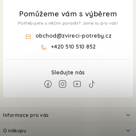
Pomůžeme vám s výběrem
Potřebujete s něčím poradit? Jsme tu pro vás!
obchod
@
zvireci-potreby.cz
+420 510 510 852
Z
á
Informace pro vás
p
a
Kontakty
O nákupu
t