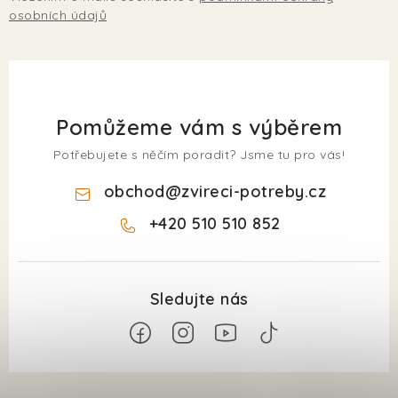
osobních údajů
Pomůžeme vám s výběrem
Potřebujete s něčím poradit? Jsme tu pro vás!
obchod
@
zvireci-potreby.cz
+420 510 510 852
Z