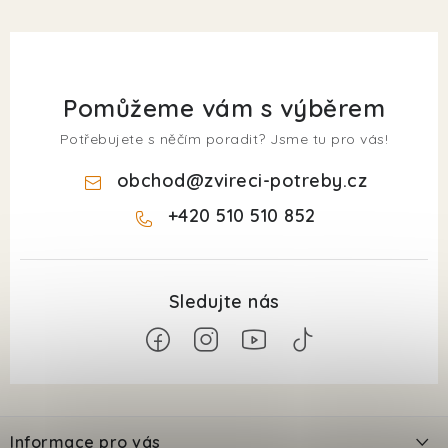
Pomůžeme vám s výběrem
Potřebujete s něčím poradit? Jsme tu pro vás!
obchod
@
zvireci-potreby.cz
+420 510 510 852
Z
á
Informace pro vás