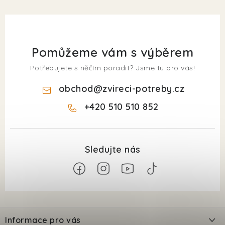
Pomůžeme vám s výběrem
Potřebujete s něčím poradit? Jsme tu pro vás!
obchod
@
zvireci-potreby.cz
+420 510 510 852
Z
á
Informace pro vás